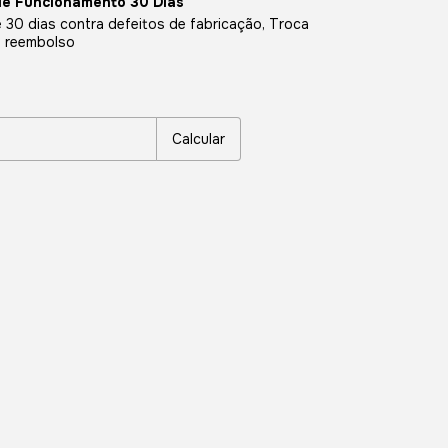
de Funcionamento 30 Dias
 30 dias contra defeitos de fabricação, Troca
u reembolso
P:
Alterar CEP
Calcular