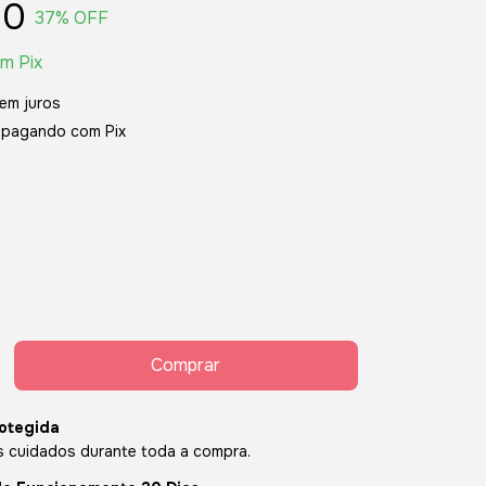
90
37
% OFF
om
Pix
em juros
pagando com Pix
otegida
 cuidados durante toda a compra.