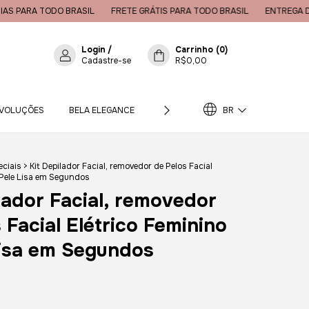
 BRASIL
FRETE GRÁTIS PARA TODO BRASIL
ENTREGA DE 3 A 7 DIAS P
Login
/
Carrinho
(
0
)
Cadastre-se
R$0,00
EVOLUÇÕES
BELA ELEGANCE
PERGUNTAS FREQUENTES
BR
RAS
eciais
>
Kit Depilador Facial, removedor de Pelos Facial
 Pele Lisa em Segundos
lador Facial, removedor
 Facial Elétrico Feminino
Lisa em Segundos