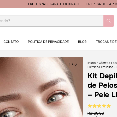
FRETE GRÁTIS PARA TODO BRASIL
ENTREGA DE 3 A 7 DIAS PARA TODO
CONTATO
POLÍTICA DE PRIVACIDADE
BLOG
TROCAS E D
Início
>
Ofertas Esp
1
/
6
Elétrico Feminino –
Kit Depi
de Pelos
– Pele 
R$189,90