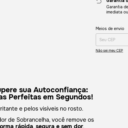
Garantia 
Garantia de
imediata o
Entregas para o CE
Meios de envio
Não sei meu CEP
upere sua Autoconfiança:
has Perfeitas em Segundos!
ritante e pelos visíveis no rosto.
ador de Sobrancelha, você remove os
forma rápida
,
segura e sem dor
,