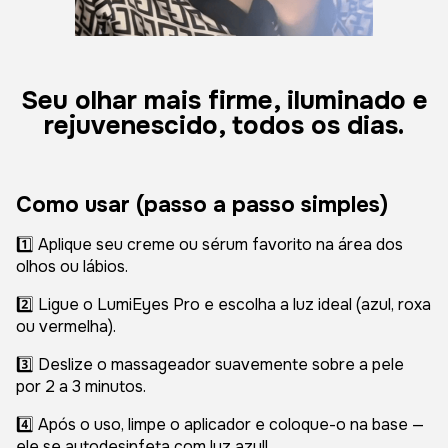
Seu olhar mais firme, iluminado e
rejuvenescido, todos os dias.
Como usar (passo a passo simples)
1️⃣ Aplique seu creme ou sérum favorito na área dos
olhos ou lábios.
2️⃣ Ligue o LumiEyes Pro e escolha a luz ideal (azul, roxa
ou vermelha).
3️⃣ Deslize o massageador suavemente sobre a pele
por 2 a 3 minutos.
4️⃣ Após o uso, limpe o aplicador e coloque-o na base —
ele se autodesinfeta com luz azul!