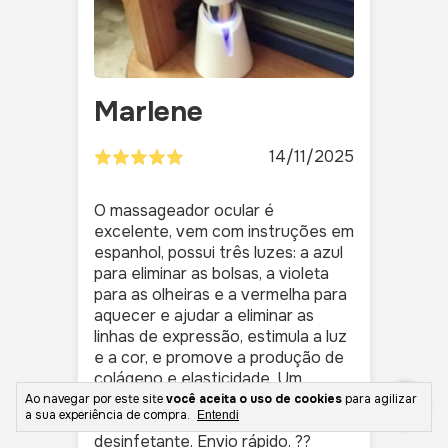
Marlene
14/11/2025
O massageador ocular é
excelente, vem com instruções em
espanhol, possui três luzes: a azul
para eliminar as bolsas, a violeta
para as olheiras e a vermelha para
aquecer e ajudar a eliminar as
linhas de expressão, estimula a luz
e a cor, e promove a produção de
colágeno e elasticidade. Um
aparelho de alta qualidade.
Ao navegar por este site
você aceita o uso de cookies
para agilizar
a sua experiência de compra.
Entendi
Também inclui um suporte
desinfetante. Envio rápido. ??