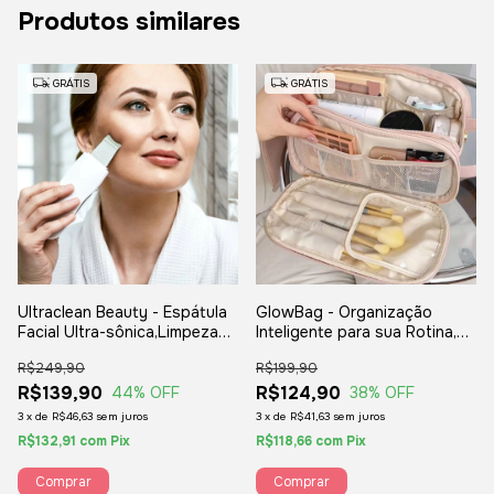
Produtos similares
GRÁTIS
GRÁTIS
Ultraclean Beauty - Espátula
GlowBag - Organização
Facial Ultra-sônica,Limpeza
Inteligente para sua Rotina,
Facial Profunda e
bolsa multifuncional de
R$249,90
R$199,90
Rejuvenescimento com
grande capacidade.
Tecnologia Ultrassônica
R$139,90
R$124,90
44
% OFF
38
% OFF
3
x
de
R$46,63
sem juros
3
x
de
R$41,63
sem juros
R$132,91
com
Pix
R$118,66
com
Pix
Comprar
Comprar