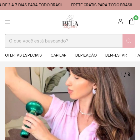
AS PARA TODO BRASIL
FRETE GRÁTIS PARA TODO BRASIL
ENTREGA DE 3
0
OFERTAS ESPECIAIS
CAPILAR
DEPILAÇÃO
BEM-ESTAR
FA
1
/
9