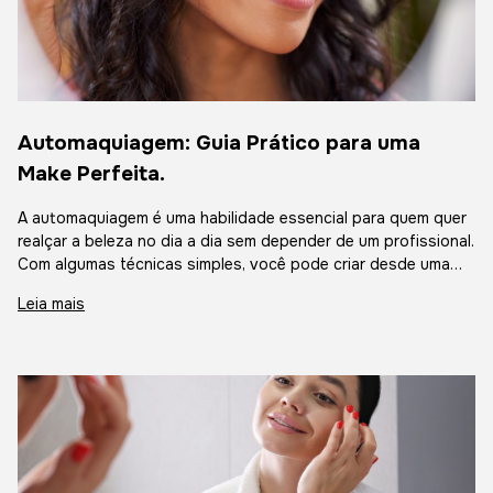
Automaquiagem: Guia Prático para uma
Make Perfeita.
A automaquiagem é uma habilidade essencial para quem quer
realçar a beleza no dia a dia sem depender de um profissional.
Com algumas técnicas simples, você pode criar desde uma
maquiagem leve para o trabalho até um look sofisticado para
Leia mais
eventos espec