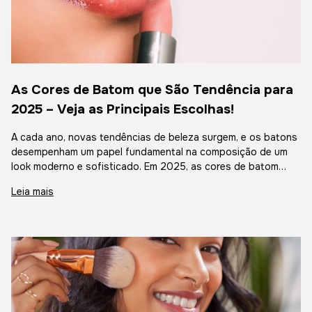
As Cores de Batom que São Tendência para
2025 – Veja as Principais Escolhas!
A cada ano, novas tendências de beleza surgem, e os batons
desempenham um papel fundamental na composição de um
look moderno e sofisticado. Em 2025, as cores de batom
seguem influências da moda, da cultura pop e das passarelas,
Leia mais
trazendo opções que vã