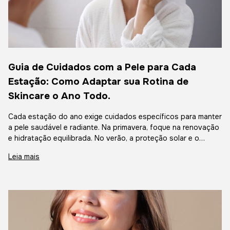
Guia de Cuidados com a Pele para Cada
Estação: Como Adaptar sua Rotina de
Skincare o Ano Todo.
Cada estação do ano exige cuidados específicos para manter
a pele saudável e radiante. Na primavera, foque na renovação
e hidratação equilibrada. No verão, a proteção solar e o
controle da oleosidade são essenciais. O outono pede
Leia mais
nutrição intensa e recuperação da pele, enquanto o inverno
exige hidratação profunda e proteção contra o
ressecamento. Independentemente da estação, uma rotina de
skincare com limpeza, hidratação e protetor solar garante
uma pele bonita o ano todo! ✨