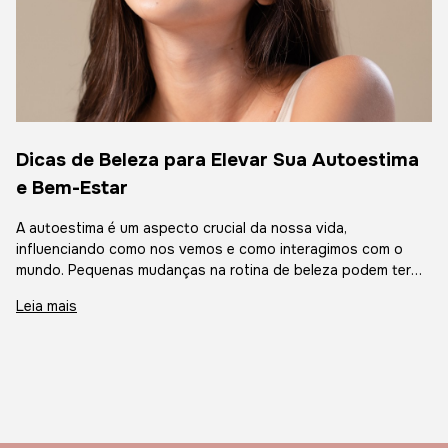
Dicas de Beleza para Elevar Sua Autoestima
e Bem-Estar
A autoestima é um aspecto crucial da nossa vida,
influenciando como nos vemos e como interagimos com o
mundo. Pequenas mudanças na rotina de beleza podem ter
um grande impacto na maneira como nos sentimos. Neste
Leia mais
artigo, apresentaremos dicas elegantes