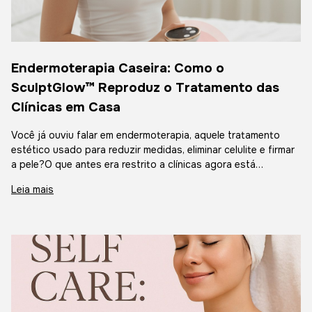
Endermoterapia Caseira: Como o
SculptGlow™ Reproduz o Tratamento das
Clínicas em Casa
Você já ouviu falar em endermoterapia, aquele tratamento
estético usado para reduzir medidas, eliminar celulite e firmar
a pele?O que antes era restrito a clínicas agora está
acessível para fazer em casa, graças ao avanço da
Leia mais
tecnologia beauty tech.Co