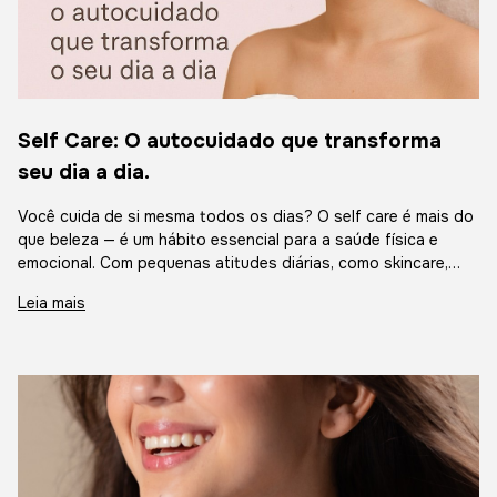
Self Care: O autocuidado que transforma
seu dia a dia.
Você cuida de si mesma todos os dias? O self care é mais do
que beleza — é um hábito essencial para a saúde física e
emocional. Com pequenas atitudes diárias, como skincare,
momentos de relaxamento e rituais de bem-estar, você
Leia mais
fortalece sua autoestima e qualidade de vida. Aprenda como
incluir o autocuidado na sua rotina e transforme esses
instantes em verdadeiros gestos de amor-próprio. Na Bela
Elegance, você encontra os produtos ideais para tornar esse
momento ainda mais especial.