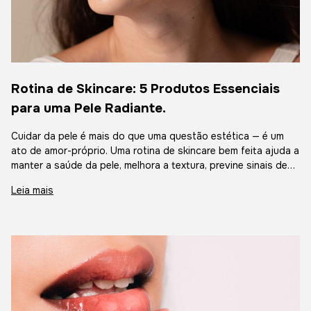
Rotina de Skincare: 5 Produtos Essenciais
para uma Pele Radiante.
Cuidar da pele é mais do que uma questão estética — é um
ato de amor-próprio. Uma rotina de skincare bem feita ajuda a
manter a saúde da pele, melhora a textura, previne sinais de
envelhecimento e aumenta a autoestima. Pensando nisso,
Leia mais
separamos 5 pro