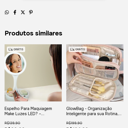
Produtos similares
GRÁTIS
GRÁTIS
Espelho Para Maquiagem
GlowBag - Organização
Make Luzes LED? –
Inteligente para sua Rotina,
Praticidade, Beleza e
bolsa multifuncional de
R$139,90
R$199,90
Funcionalidade em um Só
grande capacidade.