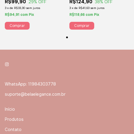
Produto!
R$99,90
R$124,90
29
% OFF
38
% OFF
3
x
de
R$33,30
sem juros
3
x
de
R$41,63
sem juros
R$94,91
com
Pix
R$118,66
com
Pix
Comprar
WhatsApp: 11984303778
suporte@belaelegance.com.br
Início
Produtos
Contato