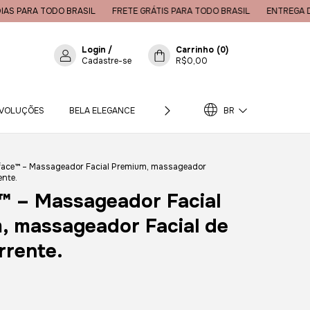
DO BRASIL
FRETE GRÁTIS PARA TODO BRASIL
ENTREGA DE 3 A 7 DIAS
Login
/
Carrinho
(
0
)
Cadastre-se
R$0,00
EVOLUÇÕES
BELA ELEGANCE
PERGUNTAS FREQUENTES
BR
RAS
tface™ – Massageador Facial Premium, massageador
ente.
e™ – Massageador Facial
, massageador Facial de
rrente.