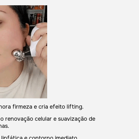
ra firmeza e cria efeito lifting.
lo renovação celular e suavização de
has.
linfática e contorno imediato.