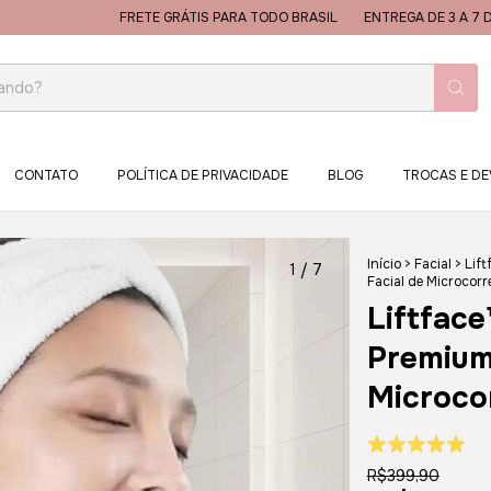
FRETE GRÁTIS PARA TODO BRASIL
ENTREGA DE 3 A 7 DIAS PARA TO
CONTATO
POLÍTICA DE PRIVACIDADE
BLOG
TROCAS E D
Início
>
Facial
>
Lif
1
/
7
Facial de Microcorr
Liftfac
Premium
Microco
R$399,90