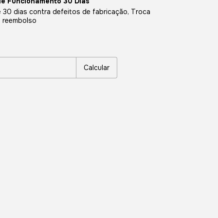
de Funcionamento 30 Dias
 30 dias contra defeitos de fabricação, Troca
u reembolso
P:
Alterar CEP
Calcular