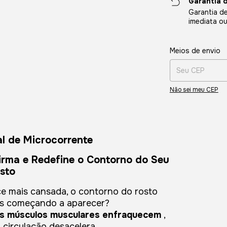
Garantia 
Garantia de
imediata o
Entregas para o CE
Meios de envio
Não sei meu CEP
l de Microcorrente
irma e Redefine o Contorno do Seu
sto
ce mais cansada, o contorno do rosto
has começando a aparecer?
s músculos musculares enfraquecem
,
 circulação desacelera.