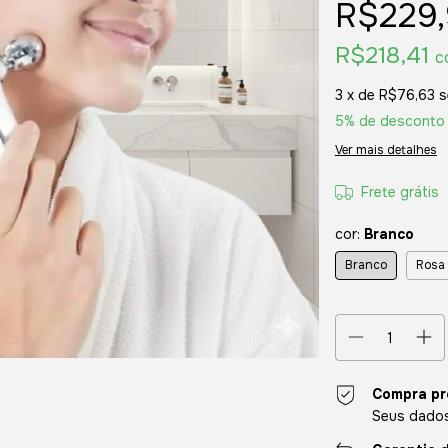
R$229
R$218,41
c
3
x de
R$76,63
s
5% de desconto
Ver mais detalhes
Frete grátis
cor:
Branco
Branco
Rosa
Compra pr
Seus dados