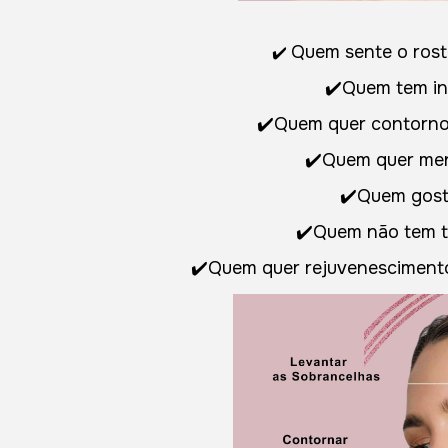
Para quem é 
Quem sente o rost
✔️
✔️Quem tem iní
✔️Quem quer contorno 
✔️Quem quer men
✔️Quem gost
✔️Quem não tem t
✔️Quem quer rejuvenesciment