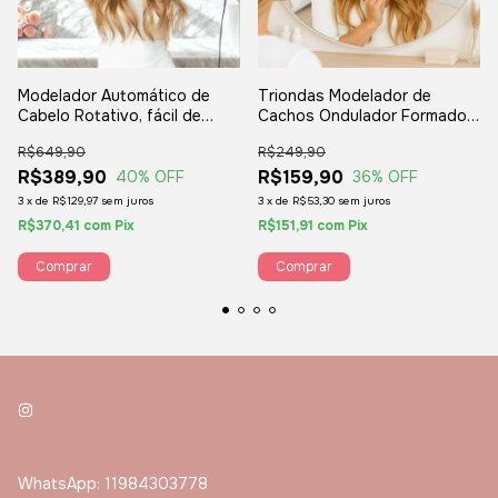
Modelador Automático de
Triondas Modelador de
Cabelo Rotativo, fácil de
Cachos Ondulador Formador
fazer cachos - Bela Elegance
Triplo
R$649,90
R$249,90
R$389,90
R$159,90
40
% OFF
36
% OFF
3
x
de
R$129,97
sem juros
3
x
de
R$53,30
sem juros
R$370,41
com
Pix
R$151,91
com
Pix
Comprar
Comprar
WhatsApp: 11984303778