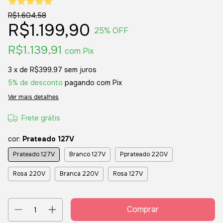
R$1.604,58
R$1.199,90
25
% OFF
R$1.139,91
com
Pix
3
x de
R$399,97
sem juros
5% de desconto
pagando com Pix
Ver mais detalhes
Frete grátis
cor:
Prateado 127V
Prateado 127V
Branco 127V
Pprateado 220V
Rosa 220V
Branca 220V
Rosa 127V